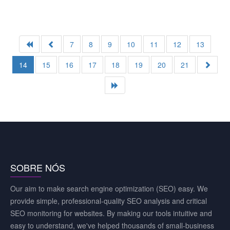
7
8
9
10
11
12
13
14
15
16
17
18
19
20
21
SOBRE NÓS
Our aim to make search engine optimization (SEO) easy. We
provide simple, professional-quality SEO analysis and critical
SEO monitoring for websites. By making our tools intuitive and
easy to understand, we've helped thousands of small-business