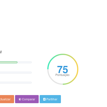
M
75
Pontuação
tualizar
Comparar
Partilhar