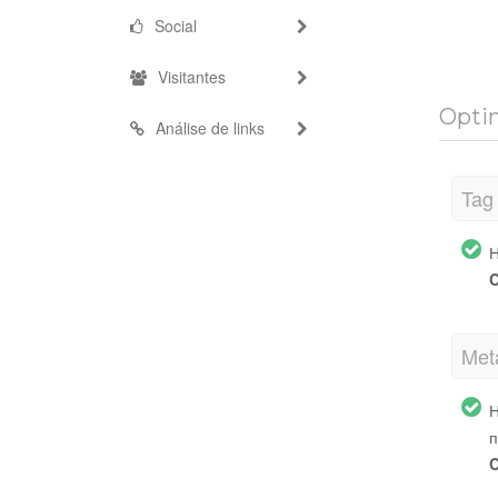
Social
Visitantes
Optim
Análise de links
Tag 
Н
C
Met
Н
п
C