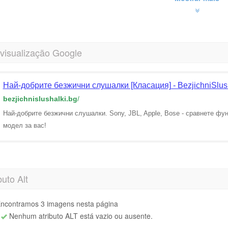
 visualização Google
Най-добрите безжични слушалки [Класация] - BezjichniSlus
bezjichnislushalki.bg
/
Най-добрите безжични слушалки. Sony, JBL, Apple, Bose - сравнете фу
модел за вас!
buto Alt
ncontramos 3 imagens nesta página
Nenhum atributo ALT está vazio ou ausente.