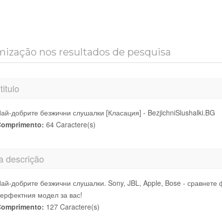
ização nos resultados de pesquisa
titulo
ай-добрите безжични слушалки [Класация] - BezjichniSlushalki.BG
omprimento:
64 Caractere(s)
a descrição
ай-добрите безжични слушалки. Sony, JBL, Apple, Bose - сравнете
ерфектния модел за вас!
omprimento:
127 Caractere(s)