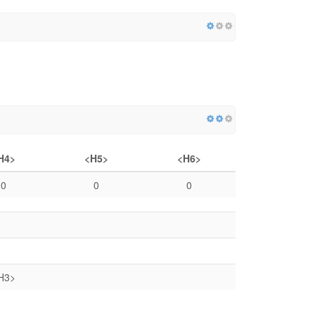
H4>
<H5>
<H6>
0
0
0
H3>