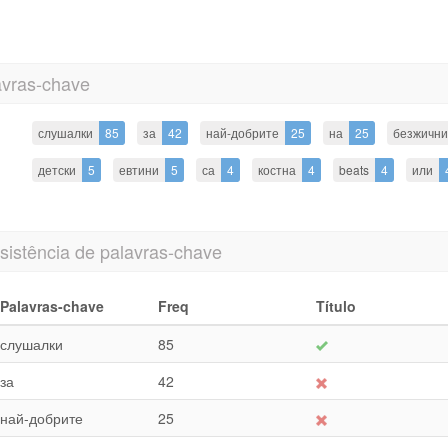
avras-chave
слушалки
85
за
42
най-добрите
25
на
25
безжични
детски
5
евтини
5
са
4
костна
4
beats
4
или
sistência de palavras-chave
Palavras-chave
Freq
Título
слушалки
85
за
42
най-добрите
25