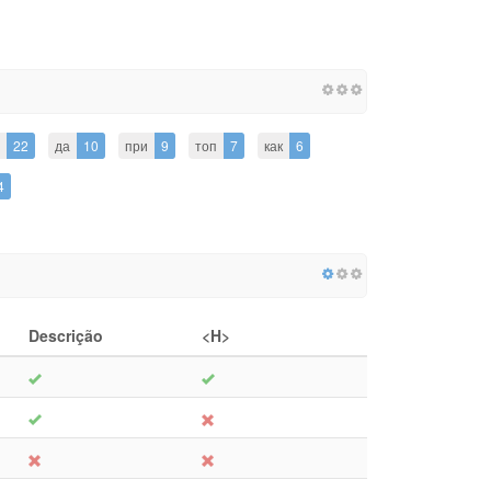
22
да
10
при
9
топ
7
как
6
4
Descrição
<H>