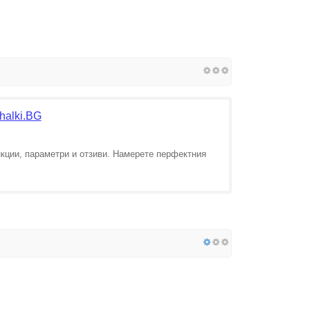
halki.BG
нкции, параметри и отзиви. Намерете перфектния