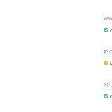
WWW
Ó
IP C
N
XML
B
h