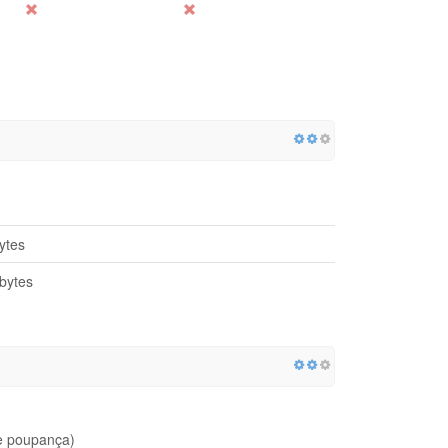
ytes
bytes
e poupança)