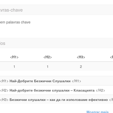
avras-chave
em palavras chave
los
<H1>
<H2>
<H3>
<
1
1
2
<H1>
Най-Добрите Безжични Слушалки
</H1>
<H2>
Най-добрите безжични слушалки – Класацията
</H2>
<H3>
Безжични слушалки – как да ги използваме ефективно
</
Mostrar mais