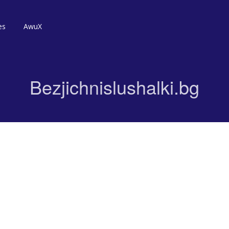
es
AwuX
Bezjichnislushalki.bg