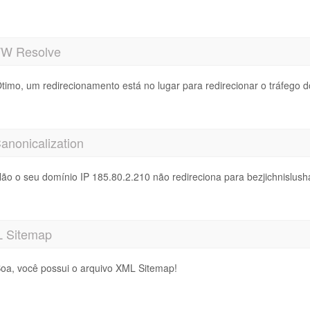
 Resolve
timo, um redirecionamento está no lugar para redirecionar o tráfego d
anonicalization
ão o seu domínio IP 185.80.2.210 não redireciona para bezjichnislusha
 Sitemap
oa, você possui o arquivo XML Sitemap!
ttp://bezjichnislushalki.bg/sitemap.xml