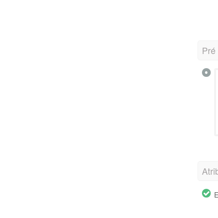
Pré
Atri
E