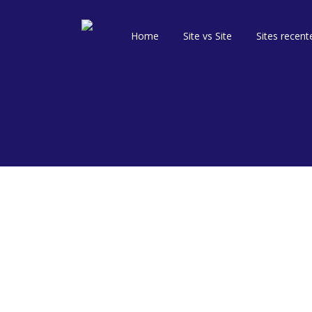
Home
Site vs Site
Sites recent