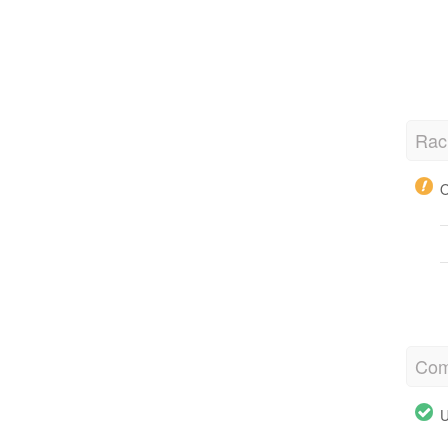
Rac
O
Com
U