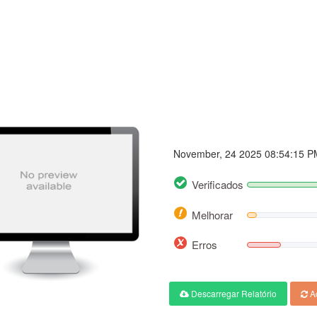
Bezjichnislushalki.bg
November, 24 2025 08:54:15 P
Verificados
Melhorar
Erros
Descarregar Relatório
Ac