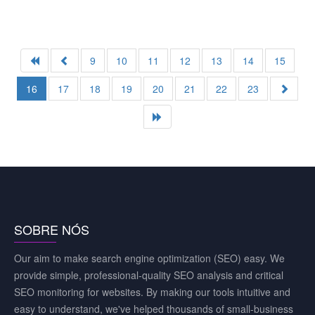
9
10
11
12
13
14
15
16
17
18
19
20
21
22
23
SOBRE NÓS
Our aim to make search engine optimization (SEO) easy. We
provide simple, professional-quality SEO analysis and critical
SEO monitoring for websites. By making our tools intuitive and
easy to understand, we've helped thousands of small-business