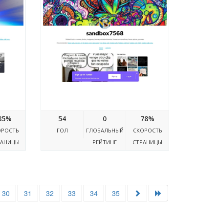
om
Sandbox7568.tumblr.com
85%
54
0
78%
ОРОСТЬ
ГОЛ
ГЛОБАЛЬНЫЙ
СКОРОСТЬ
РАНИЦЫ
РЕЙТИНГ
СТРАНИЦЫ
30
31
32
33
34
35