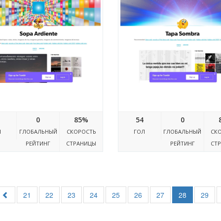
paardiente.tumblr.com
Tapasombra.tumblr.c
0
85%
54
0
Л
ГЛОБАЛЬНЫЙ
СКОРОСТЬ
ГОЛ
ГЛОБАЛЬНЫЙ
СК
РЕЙТИНГ
СТРАНИЦЫ
РЕЙТИНГ
СТ
21
22
23
24
25
26
27
28
29