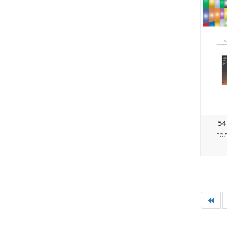
So
54
ГО