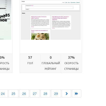
Retsept.jofo.me
0%
57
0
37%
ОРОСТЬ
ГОЛ
ГЛОБАЛЬНЫЙ
СКОРОСТЬ
РАНИЦЫ
РЕЙТИНГ
СТРАНИЦЫ
24
25
26
27
28
29