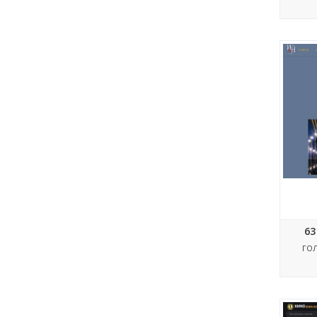
Xn
63
ГО