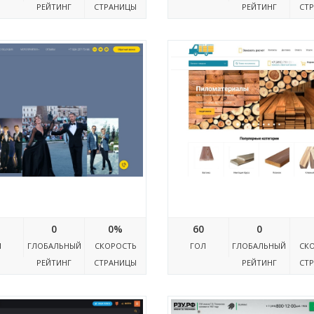
РЕЙТИНГ
СТРАНИЦЫ
РЕЙТИНГ
СТ
--80aaii1ajeey.xn--p1ai
Mnogo-dereva.ru
0
0%
60
0
Л
ГЛОБАЛЬНЫЙ
СКОРОСТЬ
ГОЛ
ГЛОБАЛЬНЫЙ
СК
РЕЙТИНГ
СТРАНИЦЫ
РЕЙТИНГ
СТ