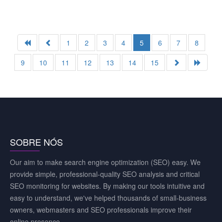
1
2
3
4
5
6
7
8
9
10
11
12
13
14
15
SOBRE NÓS
Our aim to make search engine optimization (SEO) easy. We
provide simple, professional-quality SEO analysis and critical
SEO monitoring for websites. By making our tools intuitive and
easy to understand, we've helped thousands of small-business
owners, webmasters and SEO professionals improve their
online presence.