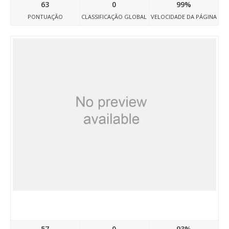
63
0
99%
PONTUAÇÃO
CLASSIFICAÇÃO GLOBAL
VELOCIDADE DA PÁGINA
Doctravelegypt07.atwebpages.com
57
0
93%