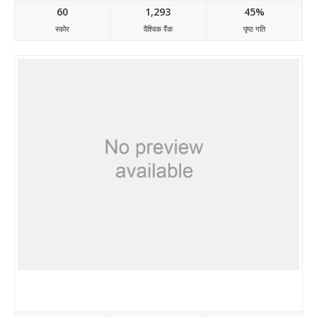
60
1,293
45%
स्कोर
वैश्विक रैंक
पृष्ठ गति
Turbogears.org