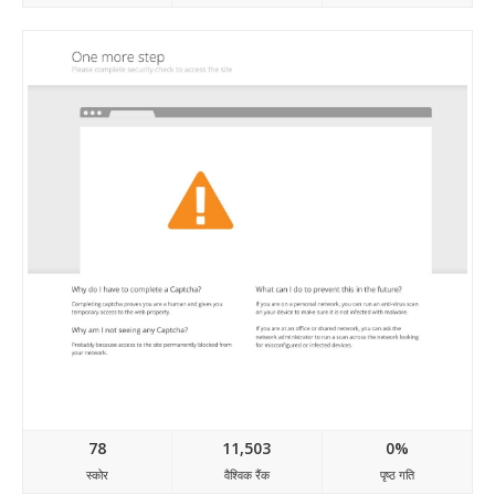
Themeslide.com
78
11,503
0%
स्कोर
वैश्विक रैंक
पृष्ठ गति