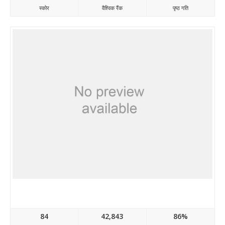
स्कोर
वैश्विक रैंक
पृष्ठ गति
Inkthemes.com
84
42,843
86%