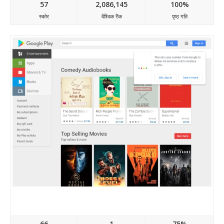
57
2,086,145
100%
स्कोर
वैश्विक रैंक
पृष्ठ गति
Play.google.com
66
1
75%