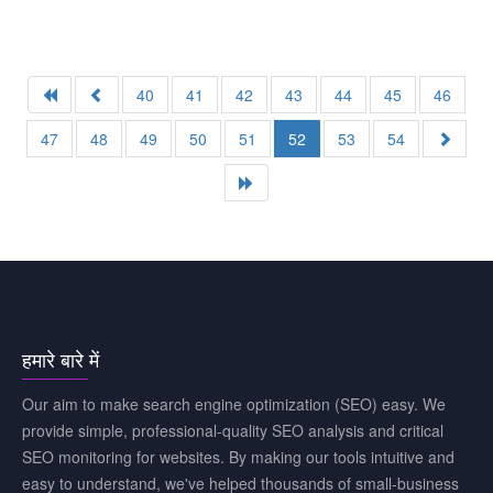
40
41
42
43
44
45
46
47
48
49
50
51
52
53
54
हमारे बारे में
Our aim to make search engine optimization (SEO) easy. We
provide simple, professional-quality SEO analysis and critical
SEO monitoring for websites. By making our tools intuitive and
easy to understand, we've helped thousands of small-business