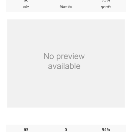
स्कोर
वैश्विक रैंक
पृष्ठ गति
Atozwebnull.blogspot.com
63
0
94%