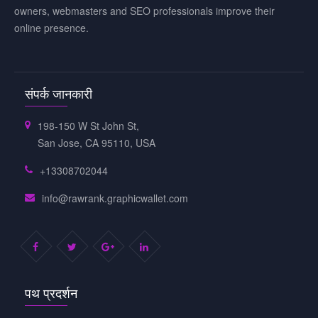
owners, webmasters and SEO professionals improve their
online presence.
संपर्क जानकारी
198-150 W St John St,
San Jose, CA 95110, USA
+13308702044
info@rawrank.graphicwallet.com
पथ प्रदर्शन