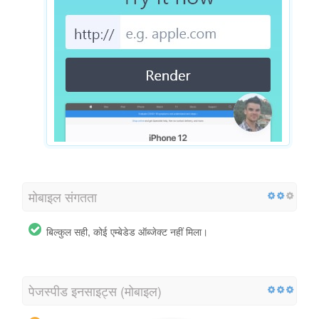
मोबाइल संगतता
बिल्कुल सही, कोई एम्बेडेड ऑब्जेक्ट नहीं मिला।
पेजस्पीड इनसाइट्स (मोबाइल)