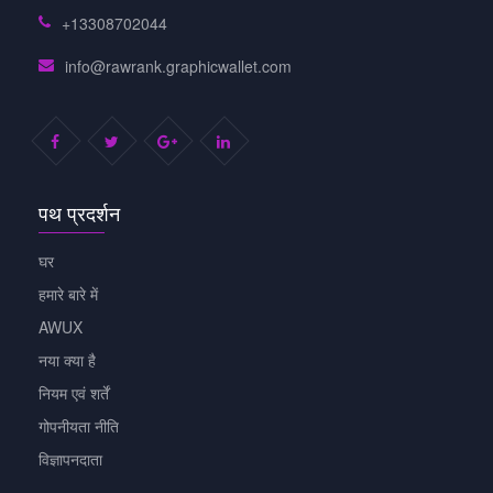
+13308702044
info@rawrank.graphicwallet.com
पथ प्रदर्शन
घर
हमारे बारे में
AWUX
नया क्या है
नियम एवं शर्तें
गोपनीयता नीति
विज्ञापनदाता