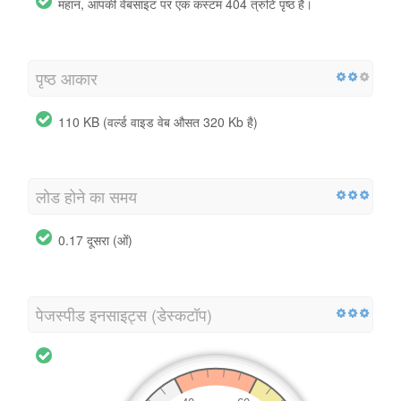
महान, आपकी वेबसाइट पर एक कस्टम 404 त्रुटि पृष्ठ है।
पृष्ठ आकार
110 KB (वर्ल्ड वाइड वेब औसत 320 Kb है)
लोड होने का समय
0.17 दूसरा (ओं)
पेजस्पीड इनसाइट्स (डेस्कटॉप)