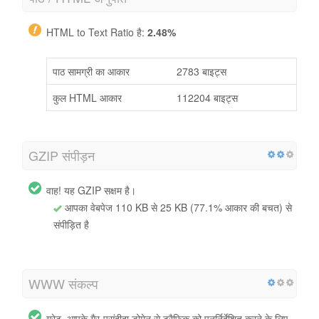
HTML to Text Ratio है:
2.48%
पाठ सामग्री का आकार
2783 बाइट्स
कुल HTML आकार
112204 बाइट्स
GZIP संपीड़न
वाह! यह GZIP सक्षम है।
आपका वेबपेज 110 KB से 25 KB (77.1% आकार की बचत) से
संपीड़ित है
WWW संकल्प
ग्रेट, आपके गैर-पसंदीदा डोमेन से ट्रैफ़िक को पुनर्निर्देशित करने के लिए