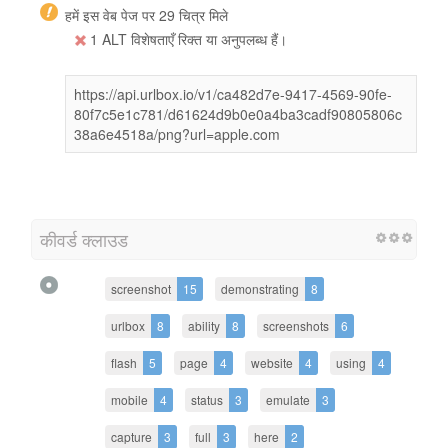
हमें इस वेब पेज पर 29 चित्र मिले
1 ALT विशेषताएँ रिक्त या अनुपलब्ध हैं।
https://api.urlbox.io/v1/ca482d7e-9417-4569-90fe-
80f7c5e1c781/d61624d9b0e0a4ba3cadf90805806c
38a6e4518a/png?url=apple.com
कीवर्ड क्लाउड
screenshot
15
demonstrating
8
urlbox
8
ability
8
screenshots
6
flash
5
page
4
website
4
using
4
mobile
4
status
3
emulate
3
capture
3
full
3
here
2