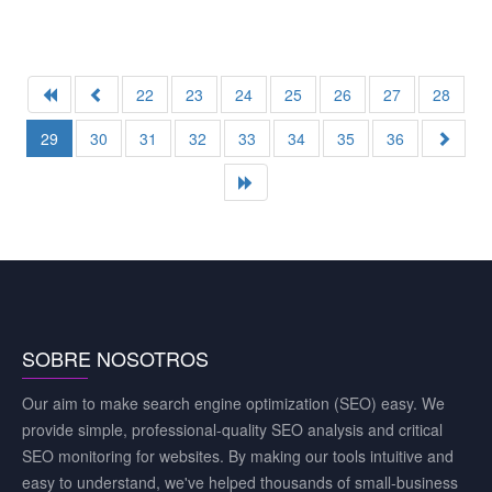
22
23
24
25
26
27
28
29
30
31
32
33
34
35
36
SOBRE NOSOTROS
Our aim to make search engine optimization (SEO) easy. We
provide simple, professional-quality SEO analysis and critical
SEO monitoring for websites. By making our tools intuitive and
easy to understand, we've helped thousands of small-business