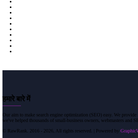
11
12
13
14
15
16
17
18
हमारे बारे में
Our aim to make search engine optimization (SEO) easy. We provide si
we've helped thousands of small-business owners, webmasters and SE
© RawRank. 2016 -
2026, All rights reserved. | Powered by
GraphicW