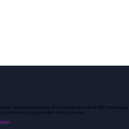
mple, professional-quality SEO analysis and critical SEO monitoring fo
O professionals improve their online presence.
allet