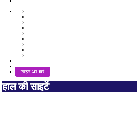
AwuX
English
German
Spanish
French
Hindi
Nederlands
Português
Română
Russian
HI
लॉग इन करें
साइन अप करें
हाल की साइटें