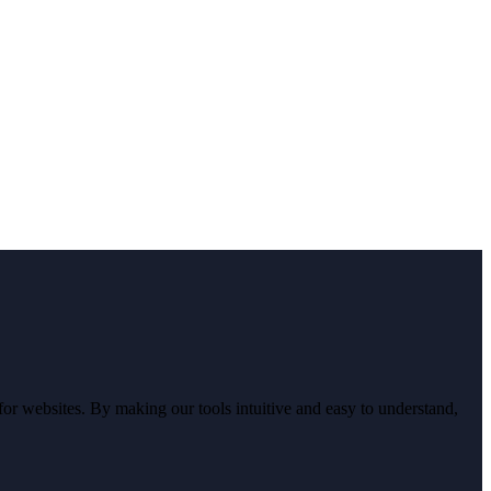
r websites. By making our tools intuitive and easy to understand,