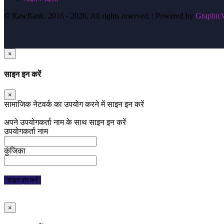
© RawRank. 2016 -
2026, All rights reserved. | Powered by
GraphicW
×
साइन इन करें
×
सामाजिक नेटवर्क का उपयोग करने में साइन इन करें
फेसबुक
गूगल
ट्विटर
अपने उपयोगकर्ता नाम के साथ साइन इन करें
उपयोगकर्ता नाम
कुंजिका
साइन इन करें
पासवर्ड भूल गए
एकटीवेशन ईमेल दोबारा भेजो
×