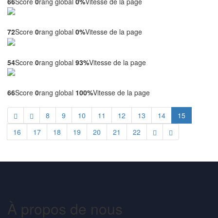
66
Score
0
rang global
0%
Vitesse de la page
Yourwebsitecheckup.com
72
Score
0
rang global
0%
Vitesse de la page
Gent-food.ru
54
Score
0
rang global
93%
Vitesse de la page
Excitesubmit.info
66
Score
0
rang global
100%
Vitesse de la page
8
9
10
11
12
13
14
15
16
17
18
19
20
21
22
À propos de nous