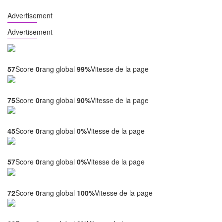
Advertisement
Advertisement
Estudio.ct.ws
57
Score
0
rang global
99%
Vitesse de la page
Finanzascrecientes.com
75
Score
0
rang global
90%
Vitesse de la page
Officekomfort.ru
45
Score
0
rang global
0%
Vitesse de la page
Delfinmebel39.ru
57
Score
0
rang global
0%
Vitesse de la page
Warungfreelancer.com
72
Score
0
rang global
100%
Vitesse de la page
Massageivanteevka.ru