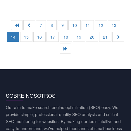
7
8
9
10
11
12
13
14
15
16
17
18
19
20
21
SOBRE NOSOTROS
Our aim to make search engine optimization (SEO) easy. We
provide simple, professional-quality SEO analysis and critical
SEO monitoring for websites. By making our tools intuitive and
easy to understand, we've helped thousands of small-business