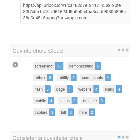
https://api.urlbox.io/v1/ca482d7e-9417-4569-90fe-
80f7c5e1c781/d61624d9b0e0a4ba3cadf90805806c
38a6e4518a/png?url=apple.com
Cuvinte cheie Cloud
screenshot
15
demonstrating
8
urlbox
8
ability
8
screenshots
6
flash
5
page
4
website
4
using
4
mobile
4
status
3
emulate
3
capture
3
full
3
here
2
Consistența cuvintelor cheie