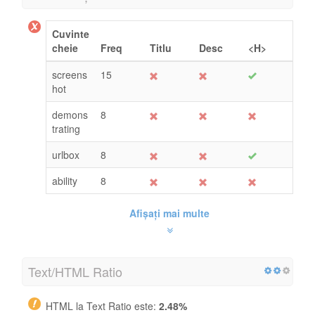
Cuvinte
cheie
Freq
Titlu
Desc
<H>
screens
15
hot
demons
8
trating
urlbox
8
ability
8
Afișați mai multe
Text/HTML Ratio
HTML la Text Ratio este:
2.48%