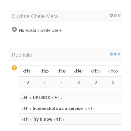
Cuvinte Cheie Meta
Nu există cuvinte cheie
Rubricile
<H1>
<H2>
<H3>
<H4>
<H5>
<H6>
3
7
7
0
0
3
<H1>
URLBOX
</H1>
<H1>
Screenshots as a service
</H1>
<H1>
Try it now
</H1>