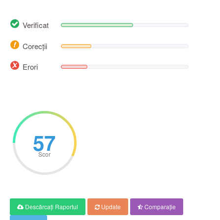
Verificat
Corecții
Erori
57
Scor
Descărcați Raportul
Update
Comparaţie