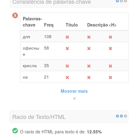
Consistência de palavras-chave
Palavras-
chave
Freq
Título
Descrição
<H>
для
108
офисны
58
е
кресла
35
на
21
Mostrar mais
Racio de Texto/HTML
O racio de HTML para texto é de:
12.55%