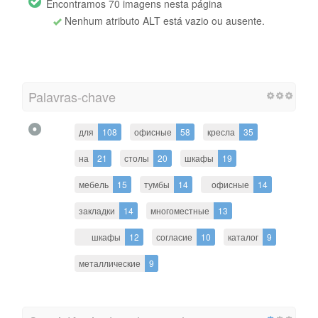
Encontramos 70 imagens nesta página
Nenhum atributo ALT está vazio ou ausente.
Palavras-chave
для
108
офисные
58
кресла
35
на
21
столы
20
шкафы
19
мебель
15
тумбы
14
офисные
14
закладки
14
многоместные
13
шкафы
12
согласие
10
каталог
9
металлические
9