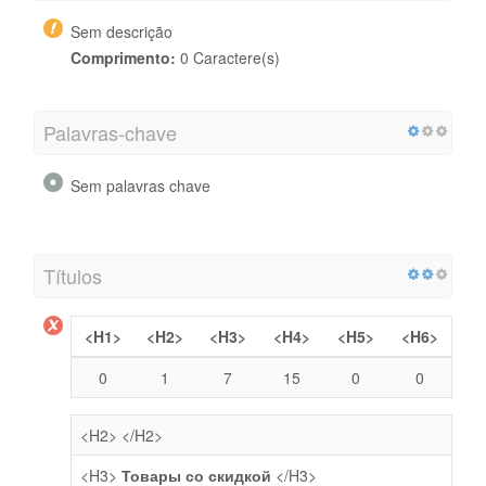
Sem descrição
Comprimento:
0 Caractere(s)
Palavras-chave
Sem palavras chave
Títulos
<H1>
<H2>
<H3>
<H4>
<H5>
<H6>
0
1
7
15
0
0
<H2>
</H2>
<H3>
Товары со скидкой
</H3>