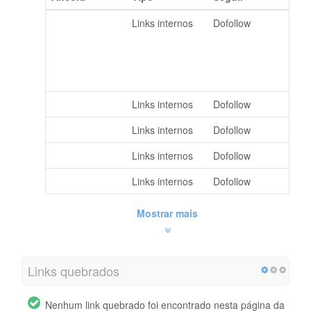
г. Москва, ул.
Links internos
Dofollow
Новопесчаная,
дом 19, корпус
2, помещение
22П
Профиль
Links internos
Dofollow
Регистрация
Links internos
Dofollow
Вход
Links internos
Dofollow
Checkout
Links internos
Dofollow
Mostrar mais
Links quebrados
Nenhum link quebrado foi encontrado nesta página da