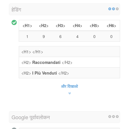
हेडिंग
<H1>
<H2>
<H3>
<H4>
<H5>
<H6>
1
9
6
4
0
0
<H1>
</H1>
<H2>
Raccomandati
</H2>
<H2>
I Più Venduti
</H2>
और दिखाओ
Google पूर्वावलोकन