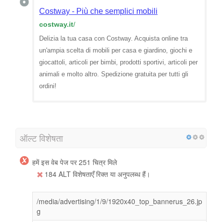
Costway - Più che semplici mobili
costway.it
/
Delizia la tua casa con Costway. Acquista online tra
un'ampia scelta di mobili per casa e giardino, giochi e
giocattoli, articoli per bimbi, prodotti sportivi, articoli per
animali e molto altro. Spedizione gratuita per tutti gli
ordini!
ऑल्ट विशेषता
हमें इस वेब पेज पर 251 चित्र मिले
184 ALT विशेषताएँ रिक्त या अनुपलब्ध हैं।
/media/advertising/1/9/1920x40_top_bannerus_26.jp
g