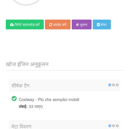
रिपोर्ट डाउनलोड करें
अपडेट करें
तुलना
शेयर
खोज इंजिन अनुकूलन
शीर्षक टैग
Costway - Più che semplici mobili
लंबाई:
33 पात्र)
मेटा विवरण