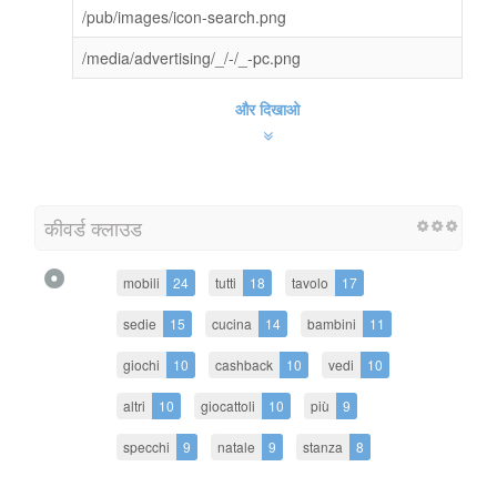
/pub/images/icon-search.png
/media/advertising/_/-/_-pc.png
और दिखाओ
कीवर्ड क्लाउड
mobili
24
tutti
18
tavolo
17
sedie
15
cucina
14
bambini
11
giochi
10
cashback
10
vedi
10
altri
10
giocattoli
10
più
9
specchi
9
natale
9
stanza
8