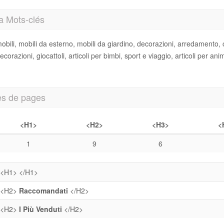
a Mots-clés
obili, mobili da esterno, mobili da giardino, decorazioni, arredamento, ca
ecorazioni, giocattoli, articoli per bimbi, sport e viaggio, articoli per an
es de pages
<H1>
<H2>
<H3>
<
1
9
6
<H1>
</H1>
<H2>
Raccomandati
</H2>
<H2>
I Più Venduti
</H2>