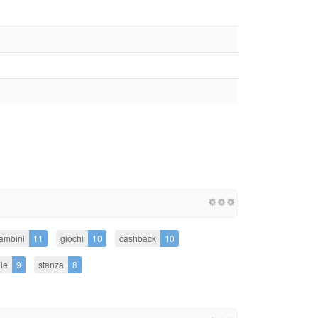
ambini
11
giochi
10
cashback
10
le
9
stanza
8