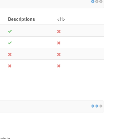
Descriptions
<H>
ctets