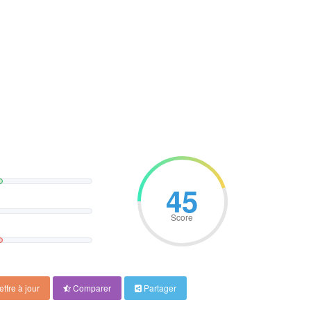
45
Score
ttre à jour
Comparer
Partager