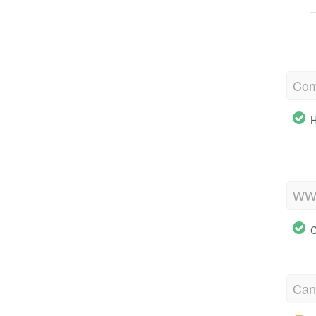
Com
H
WW
C
Cano