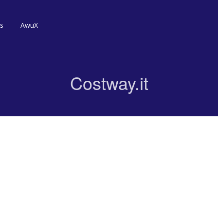
ts
AwuX
Costway.it