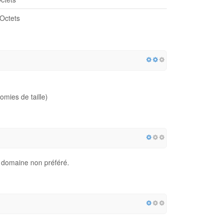
Octets
mies de taille)
re domaine non préféré.