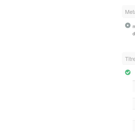
Met
m
d
Titr