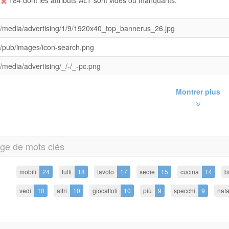
184 dont les attributs ALT sont vides ou manquants.
/media/advertising/1/9/1920x40_top_bannerus_26.jpg
/pub/images/icon-search.png
/media/advertising/_/-/_-pc.png
Montrer plus
ge de mots clés
mobili
24
tutti
18
tavolo
17
sedie
15
cucina
14
b
vedi
10
altri
10
giocattoli
10
più
9
specchi
9
nata