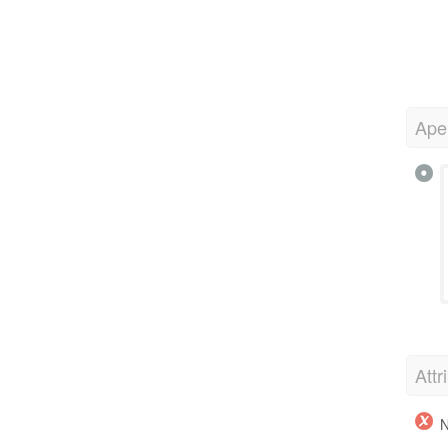
Ape
Attr
N