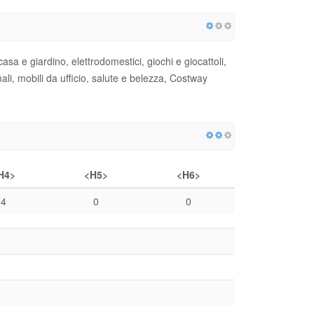
sa e giardino, elettrodomestici, giochi e giocattoli,
imali, mobili da ufficio, salute e belezza, Costway
H4>
<H5>
<H6>
4
0
0