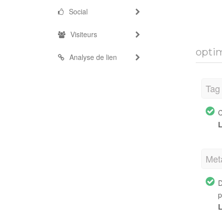
Social
Visiteurs
optim
Analyse de lien
Tag 
C
L
Met
D
p
L