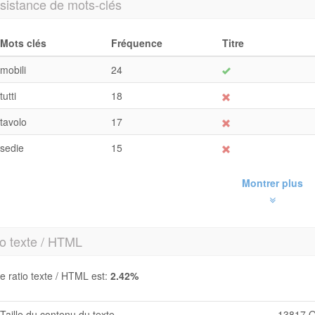
sistance de mots-clés
Mots clés
Fréquence
Titre
mobili
24
tutti
18
tavolo
17
sedie
15
Montrer plus
o texte / HTML
e ratio texte / HTML est:
2.42%
Taille du contenu du texte
13817 O