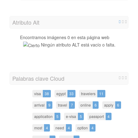
Atributo Alt
Encontramos imágenes 0 en esta página web
Ningún atributo ALT está vacío o falta.
Palabras clave Cloud
visa
38
egypt
33
travelers
11
arrival
9
travel
7
online
6
apply
6
application
5
e-visa
5
passport
4
most
4
need
4
option
4