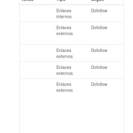
Do you need a
Enlaces
Dofollow
visa for Egypt
internos
https://visasfore
Enlaces
Dofollow
gyptforukcitizen
externos
s.blogspot.com/
visa for Egypt
Enlaces
Dofollow
from UK
externos
Apply Visa
Enlaces
Dofollow
Online
externos
https://www.blo
Enlaces
Dofollow
gger.com/com
externos
ment/frame/77
581210318663
21571?
pa=867501214
7390497945&hl
=en&saa=8539
1&origin=https:/