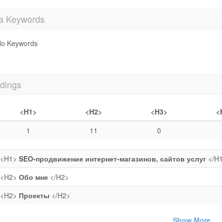
a Keywords
o Keywords
dings
<H1>
<H2>
<H3>
<
1
11
0
<H1>
SEO-продвижение интернет-магазинов, сайтов услуг
</H
<H2>
Обо мне
</H2>
<H2>
Проекты
</H2>
Show More