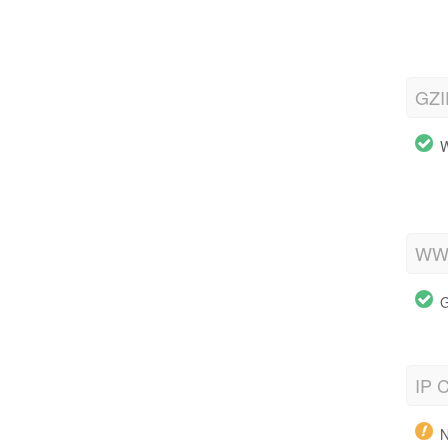
GZI
W
WWW
G
IP C
N