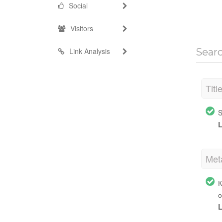
Social
Visitors
Link Analysis
Sear
Titl
S
L
Met
К
о
L