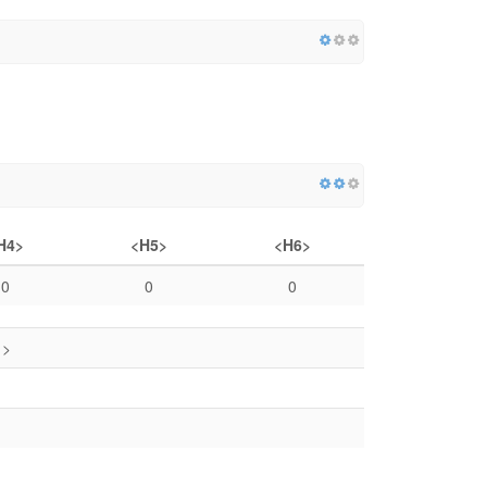
H4>
<H5>
<H6>
0
0
0
1>