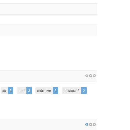
за
3
про
3
сайтами
3
рекламой
2