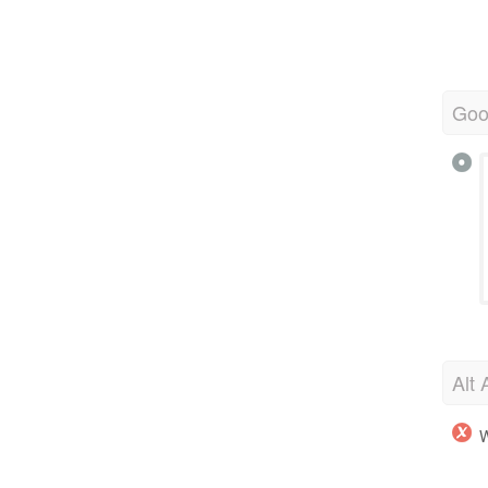
Goo
Alt 
W