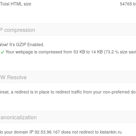
Total HTML size
54765 b
P compression
ow! It's GZIP Enabled.
Your webpage is compressed from 53 KB to 14 KB (73.2 % size sav
 Resolve
reat, a redirect is in place to redirect traffic from your non-preferred d
anonicalization
o your domain IP 92.53.96.167 does not redirect to kistankin.ru