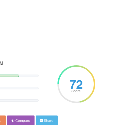
AM
72
Score
e
Compare
Share