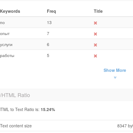
Keywords
Freq
Title
по
13
опыт
7
услуги
6
работы
5
Show More
t/HTML Ratio
TML to Text Ratio is:
15.24%
Text content size
8347 by