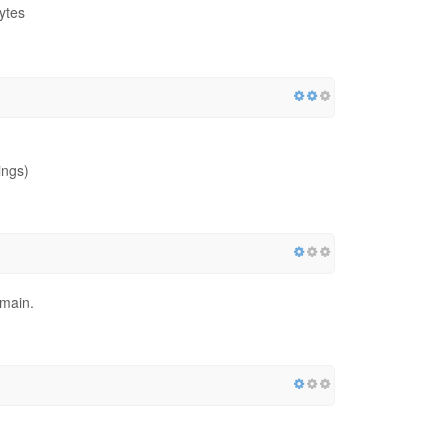
ytes
ings)
omain.