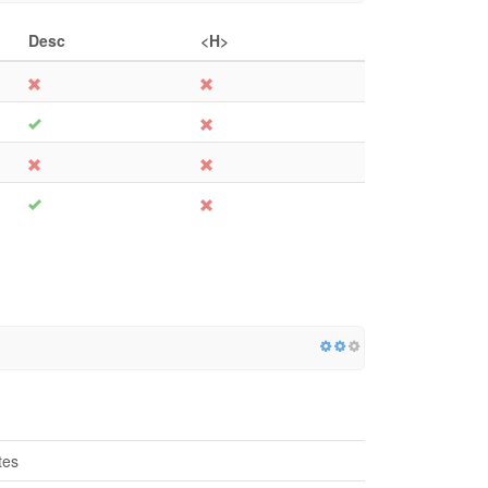
Desc
<H>
tes