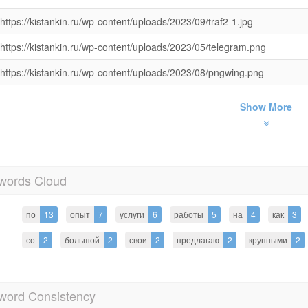
https://kistankin.ru/wp-content/uploads/2023/09/traf2-1.jpg
https://kistankin.ru/wp-content/uploads/2023/05/telegram.png
https://kistankin.ru/wp-content/uploads/2023/08/pngwing.png
Show More
words Cloud
по
13
опыт
7
услуги
6
работы
5
на
4
как
3
со
2
большой
2
свои
2
предлагаю
2
крупными
2
word Consistency